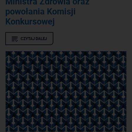
Ministra Zdrowia oraz
powołania Komisji
Konkursowej
CZYTAJ DALEJ