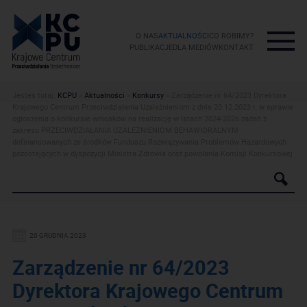
O NAS
AKTUALNOŚCI
CO ROBIMY?
PUBLIKACJE
DLA MEDIÓW
KONTAKT
Jesteś tutaj:
KCPU
»
Aktualności
»
Konkursy
»
Zarządzenie nr 64/2023 Dyrektora
Krajowego Centrum Przeciwdziałania Uzależnieniom z dnia 20.12.2023 r. w sprawie
ogłoszenia o konkursie wniosków na realizację w latach 2024-2026 zadań z
zakresu PRZECIWDZIAŁANIA UZALEŻNIENIOM BEHAWIORALNYM
dofinansowanych ze środków Funduszu Rozwiązywania Problemów Hazardowych
pozostających w dyspozycji Ministra Zdrowia oraz powołania Komisji Konkursowej
20 GRUDNIA 2023
Zarządzenie nr 64/2023
Dyrektora Krajowego Centrum